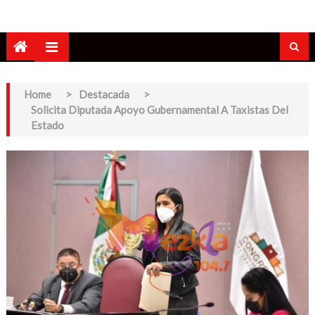
Home
>
Destacada
>
Solicita Diputada Apoyo Gubernamental A Taxistas Del
Estado