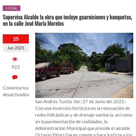
LOCAL
Supervisa Alcalde la obra que incluye guarniciones y banquetas,
en la calle José María Morelos
25
Jun 2021
923
Comentarios
desactivados
San Andrés Tuxtla. Ver; 07 de Junio del 2021.-
en
Con una inversión histórica en la renovación de
Supervisa
redes hidráulicas y de drenaje sanitaria, así como
Alcalde
en la pavimentación de vialidades, la
la
Administración Municipal que preside el alcalde
obra
Octavio Pérez Garay cumple y hace justicia a los