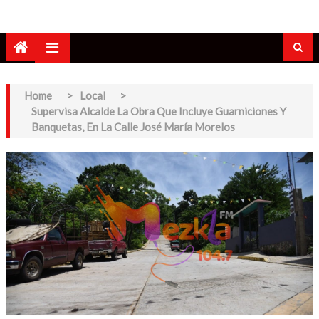
Home
>
Local
>
Supervisa Alcalde La Obra Que Incluye Guarniciones Y
Banquetas, En La Calle José María Morelos