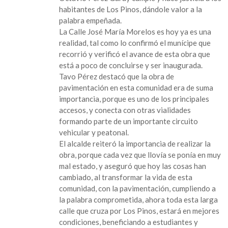
que
habitantes de Los Pinos, dándole valor a la
incluye
palabra empeñada.
guarniciones
La Calle José María Morelos es hoy ya es una
y
realidad, tal como lo confirmó el munícipe que
banquetas,
recorrió y verificó el avance de esta obra que
en
está a poco de concluirse y ser inaugurada.
la
Tavo Pérez destacó que la obra de
calle
pavimentación en esta comunidad era de suma
José
importancia, porque es uno de los principales
María
accesos, y conecta con otras vialidades
Morelos
formando parte de un importante circuito
vehicular y peatonal.
El alcalde reiteró la importancia de realizar la
obra, porque cada vez que llovía se ponía en muy
mal estado, y aseguró que hoy las cosas han
cambiado, al transformar la vida de esta
comunidad, con la pavimentación, cumpliendo a
la palabra comprometida, ahora toda esta larga
calle que cruza por Los Pinos, estará en mejores
condiciones, beneficiando a estudiantes y