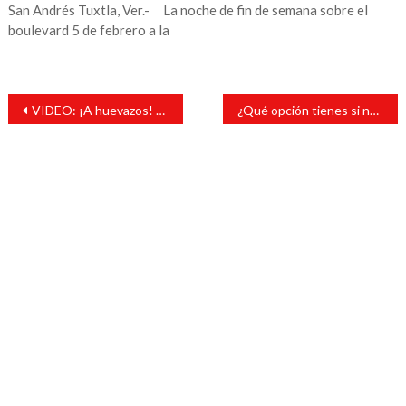
San Andrés Tuxtla, Ver.- La noche de fin de semana sobre el
boulevard 5 de febrero a la
Navegación
VIDEO: ¡A huevazos! Habitantes de Jiquilpan corren a alcalde
¿Qué opción tienes si no pasaste el examen de la UV?
de
entradas