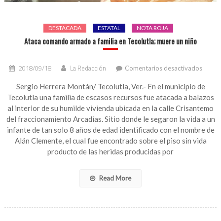
DESTACADA
ESTATAL
NOTA ROJA
Ataca comando armado a familia en Tecolutla; muere un niño
en
2018/09/18
La Redacción
Comentarios desactivados
Ataca
coma
Sergio Herrera Montán/ Tecolutla, Ver.- En el municipio de
armad
Tecolutla una familia de escasos recursos fue atacada a balazos
a
al interior de su humilde vivienda ubicada en la calle Crisantemo
familia
del fraccionamiento Arcadias. Sitio donde le segaron la vida a un
en
infante de tan solo 8 años de edad identificado con el nombre de
Tecolu
Alán Clemente, el cual fue encontrado sobre el piso sin vida
muere
un
producto de las heridas producidas por
niño
Read More