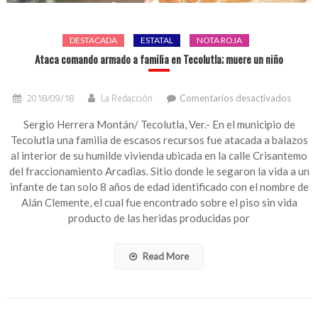
DESTACADA
ESTATAL
NOTA ROJA
Ataca comando armado a familia en Tecolutla; muere un niño
en
2018/09/18
La Redacción
Comentarios desactivados
Ataca
coma
Sergio Herrera Montán/ Tecolutla, Ver.- En el municipio de
armad
Tecolutla una familia de escasos recursos fue atacada a balazos
a
al interior de su humilde vivienda ubicada en la calle Crisantemo
familia
del fraccionamiento Arcadias. Sitio donde le segaron la vida a un
en
infante de tan solo 8 años de edad identificado con el nombre de
Tecolu
Alán Clemente, el cual fue encontrado sobre el piso sin vida
muere
un
producto de las heridas producidas por
niño
Read More