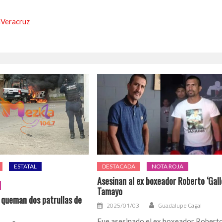
aVeracruz
ESTATAL
DESTACADA
NOTA ROJA
Asesinan al ex boxeador Roberto ‘Gall
Tamayo
o queman dos patrullas de
2025/01/03
Guadalupe Cagal
Fue asesinado el ex boxeador Robert