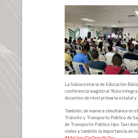
dos
importantes
eventos
regionales
La Subsecretaría de Educación Básica
conferencia magistral ‘Ruta Integra
docentes de nivel primaria estatal y 
También, de manera simultanea en el
Tránsito y Transporte Público de Sa
de Transporte Público tipo Taxi don
viales y también la importancia de t
#MeLlenaDeOrgulloTec