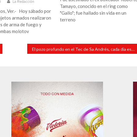
0
La Redacción
Tamayo, conocido en el ring como
os, Ver.- Hoy sábado por
"Gallo"; fue hallado sin vida en un
ujetos armados realizaron
terreno
s de arma de fuego y
bombas molotov
El pozo profundo en el Tec de Sa Andrés, cada día está más cerca