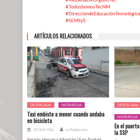
#TodosSomosTecNM
#DireccióndeEducaciónTecnológic
#SEMSyS
ARTÍCULOS RELACIONADOS
DESTACADA
NOTA ROJA
DESTACADA
Taxi embiste a menor cuando andaba
NOTA ROJA
en bicicleta
En el puert
2019/01/04
La Redacción
la SSP
Sergio Herrera Montán/ San Andrés