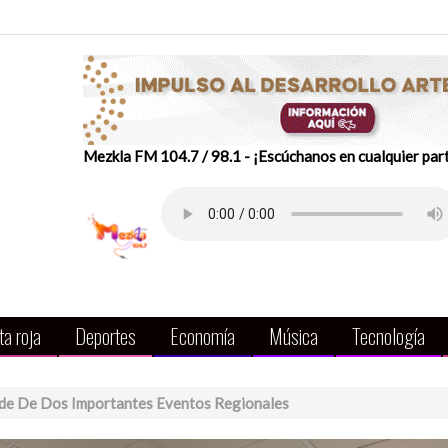
Mezkla FM 104.7 / 98.1 - ¡Escúchanos en cualquier par
a roja
Deportes
Economía
Música
Tecnología
ede De Dos Importantes Eventos Regionales