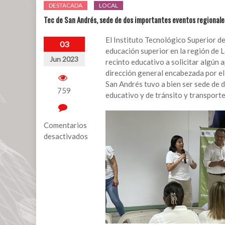
DESTACADA
LOCAL
Tec de San Andrés, sede de dos importantes eventos regionale
El Instituto Tecnológico Superior d
03
educación superior en la región de L
Jun 2023
recinto educativo a solicitar algún 
dirección general encabezada por el 
San Andrés tuvo a bien ser sede de 
759
educativo y de tránsito y transporte
Comentarios
desactivados
en
Tec
de
San
Andrés,
sede
de