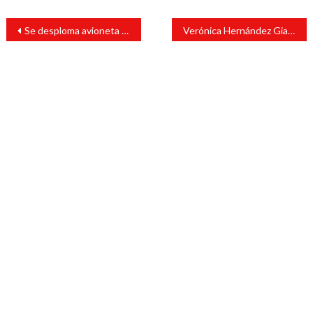
Navegación
Se desploma avioneta en la cuenca del Papaloapan
Verónica Hernández Giadans asegura que se abrió carpeta de investigación por lo ocurrido ayer en Santiago Tuxtla.
de
entradas