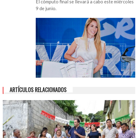
El cómputo final se llevará a cabo este miércoles
Lobeira
9 de junio.
es
electa
presidenta
de
Veracruz
ARTÍCULOS RELACIONADOS