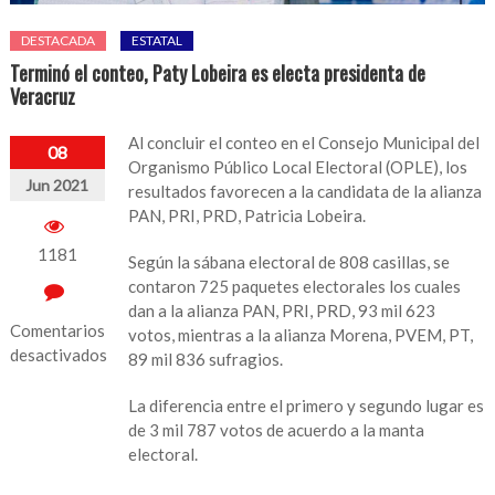
DESTACADA
ESTATAL
Terminó el conteo, Paty Lobeira es electa presidenta de
Veracruz
Al concluir el conteo en el Consejo Municipal del
08
Organismo Público Local Electoral (OPLE), los
Jun 2021
resultados favorecen a la candidata de la alianza
PAN, PRI, PRD, Patricia Lobeira.
1181
Según la sábana electoral de 808 casillas, se
contaron 725 paquetes electorales los cuales
dan a la alianza PAN, PRI, PRD, 93 mil 623
Comentarios
votos, mientras a la alianza Morena, PVEM, PT,
desactivados
89 mil 836 sufragios.
en
La diferencia entre el primero y segundo lugar es
Terminó
de 3 mil 787 votos de acuerdo a la manta
el
electoral.
conteo,
Paty