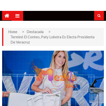
Home
>
Destacada
>
Terminó El Conteo, Paty Lobeira Es Electa Presidenta
De Veracruz