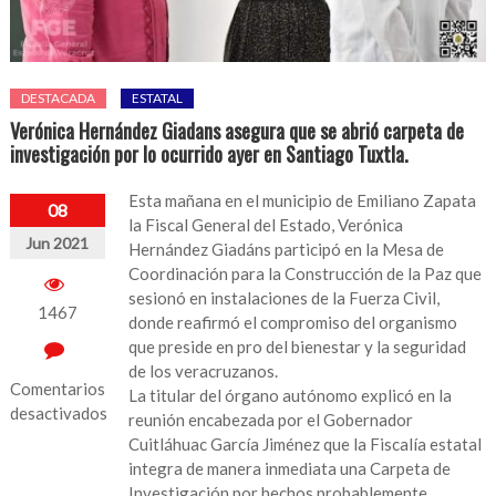
DESTACADA
ESTATAL
Verónica Hernández Giadans asegura que se abrió carpeta de
investigación por lo ocurrido ayer en Santiago Tuxtla.
Esta mañana en el municipio de Emiliano Zapata
08
la Fiscal General del Estado, Verónica
Jun 2021
Hernández Giadáns participó en la Mesa de
Coordinación para la Construcción de la Paz que
sesionó en instalaciones de la Fuerza Civil,
1467
donde reafirmó el compromiso del organismo
que preside en pro del bienestar y la seguridad
de los veracruzanos.
Comentarios
La titular del órgano autónomo explicó en la
desactivados
reunión encabezada por el Gobernador
Cuitláhuac García Jiménez que la Fiscalía estatal
en
integra de manera inmediata una Carpeta de
Verónica
Investigación por hechos probablemente