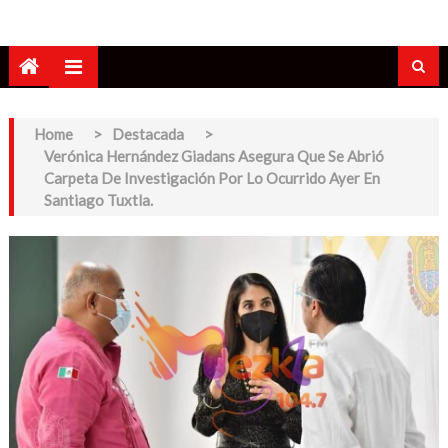
Home
>
Destacada
>
Verónica Hernández Giadans Asegura Que Se Abrió
Carpeta De Investigación Por Lo Ocurrido Ayer En
Santiago Tuxtla.