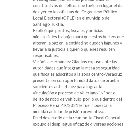
Hernández
constitutivos de delitos que tuvieron lugar el día
Giadans
de ayer en las oficinas del Organismo Público
asegura
Local Electoral (OPLE) en el municipio de
que
Santiago Tuxtla.
se
Explicó que peritos, fiscales y policías
abrió
ministeriales trabajan para que estos hechos que
carpeta
alteran la paz en la entidad no queden impunes y
de
llevar a la justicia a quien o quienes resulten
investigación
responsables.
por
Verónica Hernández Giadáns expuso ante las
lo
autoridades que integran la mesa se seguridad
ocurrido
que fiscales adscritos a la zona centro-Veracruz
ayer
presentaron con oportunidad datos de prueba
en
suficientes ante el Juez para lograr la
Santiago
vinculación a proceso de Valeriano “N” por el
Tuxtla.
delito de robo de vehículo, por lo que dentro del
Proceso Penal 49/2021 le fue impuesta la
medida cautelar de prisión preventiva.
En el desarrollo de la reunión, la Fiscal General
expuso el despliegue eficaz de diversas acciones