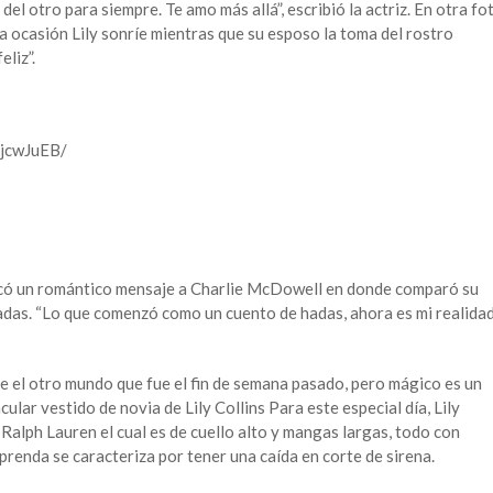
el otro para siempre. Te amo más allá”, escribió la actriz. En otra fo
ta ocasión Lily sonríe mientras que su esposo la toma del rostro
eliz”.
DjcwJuEB/
dedicó un romántico mensaje a Charlie McDowell en donde comparó su
adas. “Lo que comenzó como un cuento de hadas, ahora es mi realida
 el otro mundo que fue el fin de semana pasado, pero mágico es un
ular vestido de novia de Lily Collins Para este especial día, Lily
 Ralph Lauren el cual es de cuello alto y mangas largas, todo con
 prenda se caracteriza por tener una caída en corte de sirena.