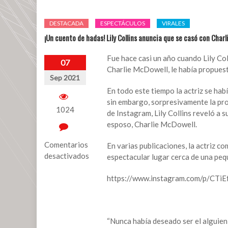
DESTACADA
ESPECTÁCULOS
VIRALES
¡Un cuento de hadas! Lily Collins anuncia que se casó con Char
Fue hace casi un año cuando Lily Co
07
Charlie McDowell, le había propues
Sep 2021
En todo este tiempo la actriz se hab
sin embargo, sorpresivamente la pro
1024
de Instagram, Lily Collins reveló a s
esposo, Charlie McDowell.
Comentarios
En varias publicaciones, la actriz 
desactivados
espectacular lugar cerca de una peq
en
https://www.instagram.com/p/CTi
¡Un
cuento
de
hadas!
“Nunca había deseado ser el alguien 