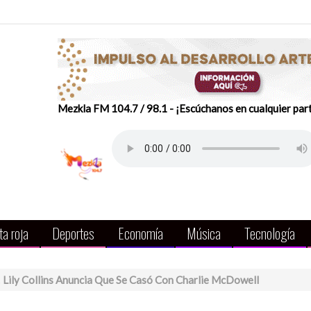
Mezkla FM 104.7 / 98.1 - ¡Escúchanos en cualquier par
a roja
Deportes
Economía
Música
Tecnología
 Lily Collins Anuncia Que Se Casó Con Charlie McDowell