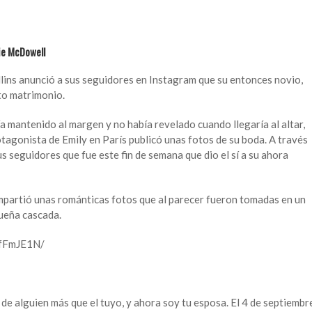
lie McDowell
llins anunció a sus seguidores en Instagram que su entonces novio,
to matrimonio.
ía mantenido al margen y no había revelado cuando llegaría al altar,
tagonista de Emily en París publicó unas fotos de su boda. A través
us seguidores que fue este fin de semana que dio el sí a su ahora
compartió unas románticas fotos que al parecer fueron tomadas en un
ueña cascada.
EfFmJE1N/
de alguien más que el tuyo, y ahora soy tu esposa. El 4 de septiembr