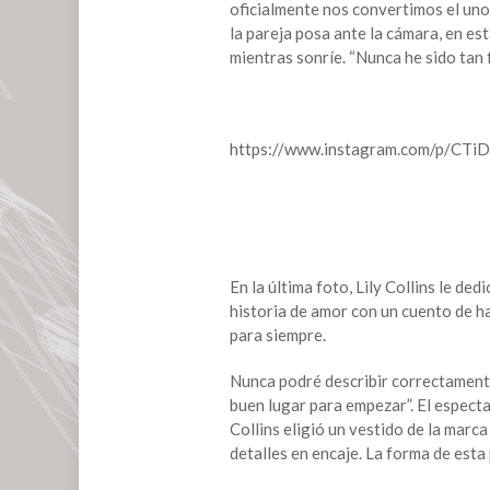
Lily
oficialmente nos convertimos el uno d
Collins
la pareja posa ante la cámara, en es
anuncia
mientras sonríe. “Nunca he sido tan f
que
se
casó
con
https://www.instagram.com/p/CTi
Charlie
McDowell
En la última foto, Lily Collins le 
historia de amor con un cuento de h
para siempre.
Nunca podré describir correctamente
buen lugar para empezar”. El espectac
Collins eligió un vestido de la marca
detalles en encaje. La forma de esta