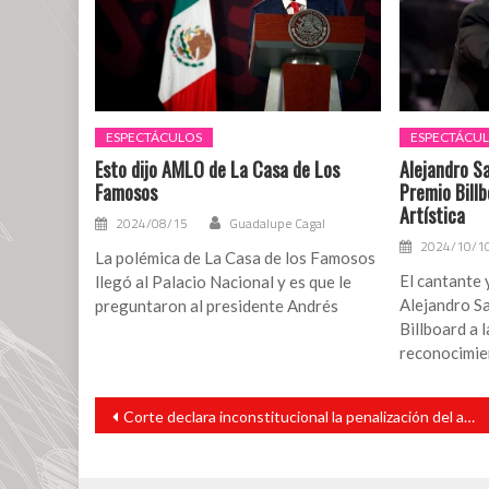
ESPECTÁCULOS
ESPECTÁCU
Esto dijo AMLO de La Casa de Los
Alejandro S
Famosos
Premio Billb
Artística
2024/08/15
Guadalupe Cagal
2024/10/1
La polémica de La Casa de los Famosos
El cantante
llegó al Palacio Nacional y es que le
Alejandro Sa
preguntaron al presidente Andrés
Billboard a l
reconocimie
Navegación
Corte declara inconstitucional la penalización del aborto en México
de
entradas