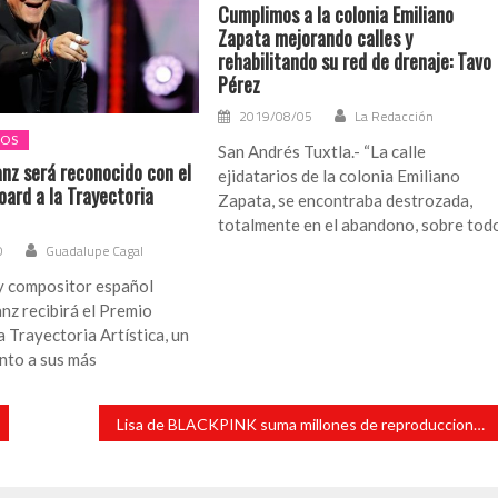
Cumplimos a la colonia Emiliano
Zapata mejorando calles y
rehabilitando su red de drenaje: Tavo
Pérez
2019/08/05
La Redacción
LOS
San Andrés Tuxtla.- “La calle
anz será reconocido con el
ejidatarios de la colonia Emiliano
oard a la Trayectoria
Zapata, se encontraba destrozada,
totalmente en el abandono, sobre tod
0
Guadalupe Cagal
 y compositor español
nz recibirá el Premio
a Trayectoria Artística, un
nto a sus más
Lisa de BLACKPINK suma millones de reproducciones ¡Con un teaser!