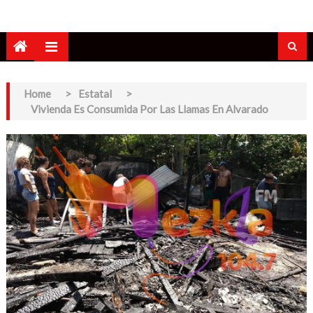
Home
>
Estatal
>
Vivienda Es Consumida Por Las Llamas En Alvarado