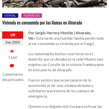
ESTATAL
NOTA ROJA
Vivienda es consumida por las llamas en Alvarado
Por Sergio Herrera Montán
|
Alvarado,
09
Ver.-
Esta tarde una humilde familia perdió todo
Sep 2020
al ser consumida su vivienda por el fuego.
Los lamentables hechos ocurrieron en el
1160
domicilio que se ubicaba en la calle Mulato casi
esquina con Cocuite de la colonia Framboyanes
en este puerto de Alvarado.
Comentarios
desactivados
Fueron vecinos que se percataron de lo
acontecido al ver una columna de humo y
en
solicitaron la presencia de los cuerpos de
Vivienda
emergencia.
es
consumida
Quienes a su llegada solo fue para sofocar las
por