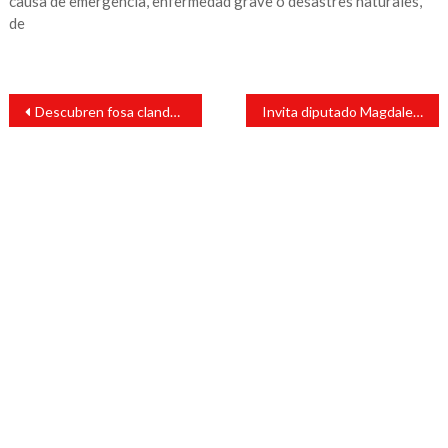
causa de emergencia, enfermedad grave o desastres naturales,
de
Navegación
Descubren fosa clandestina en Rancho “El Retiro” en Acayucan
Invita diputado Magdaleno Rosales a participar en la recolección de firmar para enjuiciar a expresidentes
de
entradas