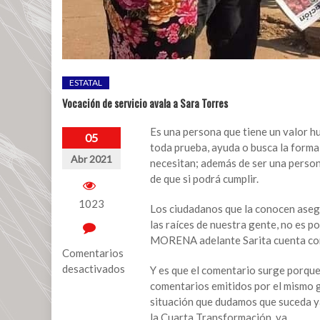
ESTATAL
Vocación de servicio avala a Sara Torres
Es una persona que tiene un valor h
05
toda prueba, ayuda o busca la forma 
Abr 2021
necesitan; además de ser una person
de que si podrá cumplir.
1023
Los ciudadanos que la conocen aseg
las raíces de nuestra gente, no es 
MORENA adelante Sarita cuenta con
Comentarios
desactivados
Y es que el comentario surge porqu
comentarios emitidos por el mismo g
en
situación que dudamos que suceda ya
Vocación
la Cuarta Transformación, va.