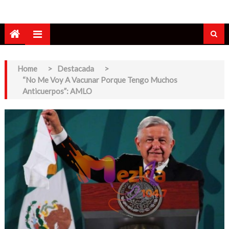
Home
>
Destacada
>
“No Me Voy A Vacunar Porque Tengo Muchos
Anticuerpos”: AMLO