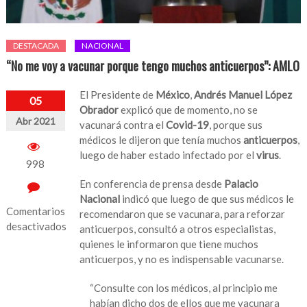
DESTACADA
NACIONAL
“No me voy a vacunar porque tengo muchos anticuerpos”: AMLO
El Presidente de
México
,
Andrés Manuel López
05
Obrador
explicó que de momento, no se
Abr 2021
vacunará contra el
Covid-19
, porque sus
médicos le dijeron que tenía muchos
anticuerpos
,
luego de haber estado infectado por el
virus
.
998
En conferencia de prensa desde
Palacio
Nacional
indicó que luego de que sus médicos le
Comentarios
recomendaron que se vacunara, para reforzar
desactivados
anticuerpos, consultó a otros especialistas,
quienes le informaron que tiene muchos
en
anticuerpos, y no es indispensable vacunarse.
“No
me
“Consulte con los médicos, al principio me
voy
habían dicho dos de ellos que me vacunara