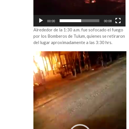
00:00
00:08
Alrededor de la 1:30 a.m. fue sofocado el fuego
por los Bomberos de Tulum, quienes se retiraron
del lugar aproximadamente a las 3:30 hrs.
Reproductor
de
vídeo