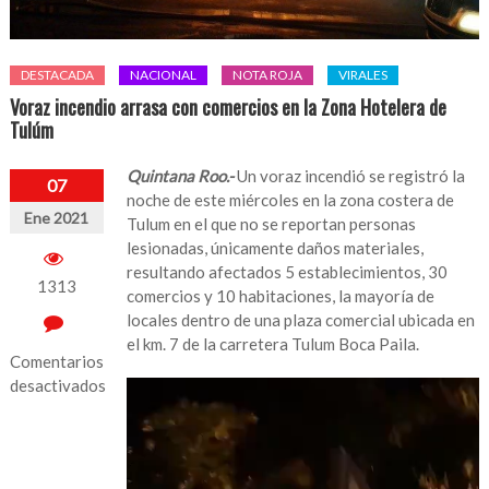
DESTACADA
NACIONAL
NOTA ROJA
VIRALES
Voraz incendio arrasa con comercios en la Zona Hotelera de
Tulúm
Quintana Roo.-
Un voraz incendió se registró la
07
noche de este miércoles en la zona costera de
Ene 2021
Tulum en el que no se reportan personas
lesionadas, únicamente daños materiales,
resultando afectados 5 establecimientos, 30
1313
comercios y 10 habitaciones, la mayoría de
locales dentro de una plaza comercial ubicada en
el km. 7 de la carretera Tulum Boca Paila.
Comentarios
desactivados
Reproductor
de
en
vídeo
Voraz
incendio