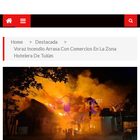
Home
>
Destacada
>
Voraz Incendio Arrasa Con Comercios En La Zona
Hotelera De Tulúm