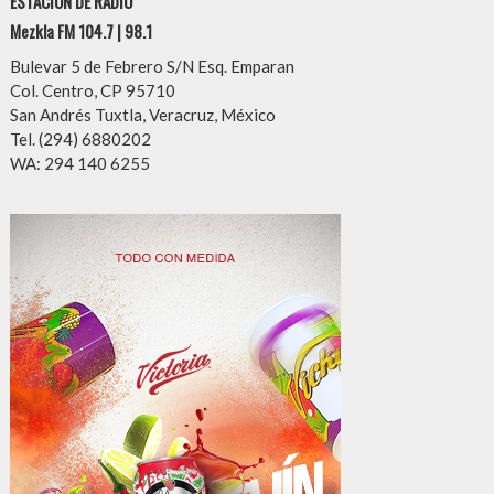
ESTACIÓN DE RADIO
Mezkla FM 104.7 | 98.1
Bulevar 5 de Febrero S/N Esq. Emparan
Col. Centro, CP 95710
San Andrés Tuxtla, Veracruz, México
Tel. (294) 6880202
WA: 294 140 6255