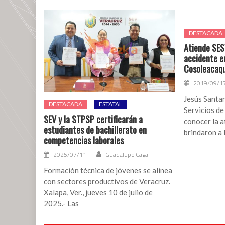
a
audiencia
contra
DESTACADA
elección
Atiende SES
presidencial
accidente e
Cosoleacaq
2019/09/1
Jesús Santan
DESTACADA
ESTATAL
Servicios de
SEV y la STPSP certificarán a
conocer la 
estudiantes de bachillerato en
brindaron a 
competencias laborales
2025/07/11
Guadalupe Cagal
Formación técnica de jóvenes se alinea
con sectores productivos de Veracruz.
Xalapa, Ver., jueves 10 de julio de
2025.- Las