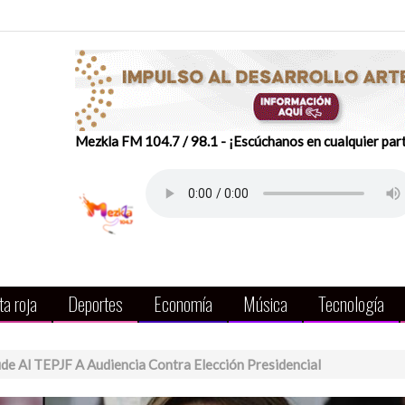
Mezkla FM 104.7 / 98.1 - ¡Escúchanos en cualquier par
a roja
Deportes
Economía
Música
Tecnología
de Al TEPJF A Audiencia Contra Elección Presidencial