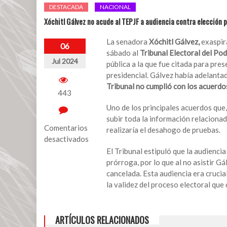
DESTACADA
NACIONAL
Xóchitl Gálvez no acude al TEPJF a audiencia contra elección p
La senadora
Xóchitl Gálvez,
exaspir
06
sábado al
Tribunal Electoral del Pod
Jul 2024
pública a la que fue citada para pres
presidencial. Gálvez había adelanta
Tribunal no cumplió con los acuerdo
443
Uno de los principales acuerdos que
subir toda la información relacionad
Comentarios
realizaría el desahogo de pruebas.
desactivados
El Tribunal estipuló que la audiencia
en
prórroga, por lo que al no asistir G
Xóchitl
cancelada. Esta audiencia era cruci
Gálvez
la validez del proceso electoral que 
no
acude
al
ARTÍCULOS RELACIONADOS
TEPJF