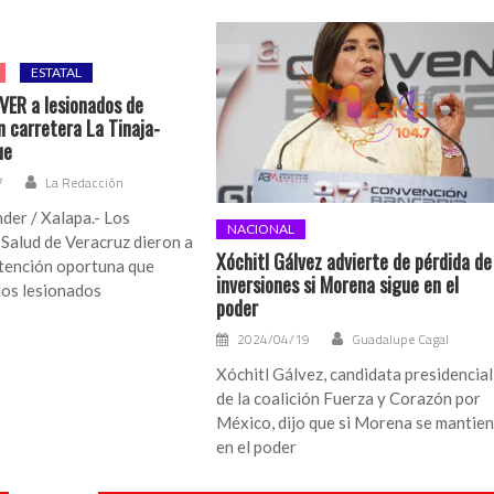
ESTATAL
VER a lesionados de
n carretera La Tinaja-
ue
7
La Redacción
der / Xalapa.- Los
NACIONAL
 Salud de Veracruz dieron a
Xóchitl Gálvez advierte de pérdida de
atención oportuna que
inversiones si Morena sigue en el
los lesionados
poder
2024/04/19
Guadalupe Cagal
Xóchitl Gálvez, candidata presidencial
de la coalición Fuerza y Corazón por
México, dijo que si Morena se mantie
en el poder