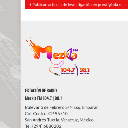
Navegación
Publican artículo de investigación en prestigiada revista científica realizado por docente del Instituto Tecnológico Superior de San Andrés Tuxtla
de
entradas
ESTACIÓN DE RADIO
Mezkla FM 104.7 | 98.1
Bulevar 5 de Febrero S/N Esq. Emparan
Col. Centro, CP 95710
San Andrés Tuxtla, Veracruz, México
Tel. (294) 6880202