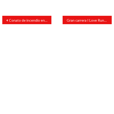
Navegación
Conato de incendio en Mercado Revolución en Córdoba
Gran carrera I Love Running en celebración del día del amor
de
entradas