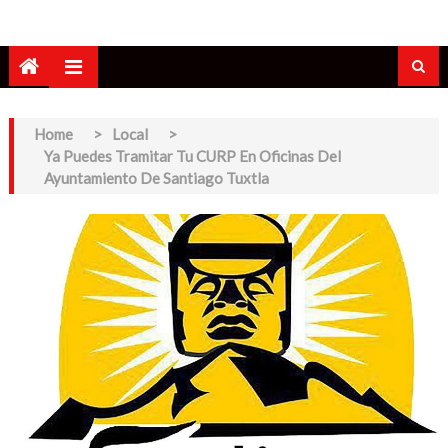
Home
>
Local
>
Ya Puedes Tramitar Tu CURP En Oficinas Del
Ayuntamiento De Santiago Tuxtla