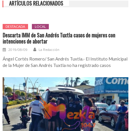
ARTÍCULOS RELACIONADOS
Ya
puedes
tramitar
tu
DESTACADA
LOCAL
CURP
Descarta IMM de San Andrés Tuxtla casos de mujeres con
en
intenciones de abortar
oficinas
del
2019/08/09
La Redacción
Ayuntamiento
Ángel Cortés Romero/ San Andrés Tuxtla.- El Instituto Municipal
de
de la Mujer de San Andrés Tuxtla no ha registrado casos
Santiago
Tuxtla