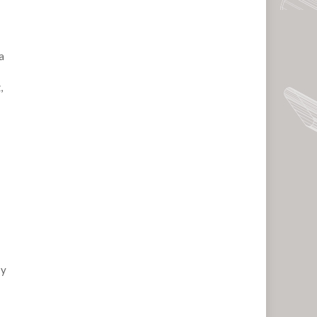
a
,
 y