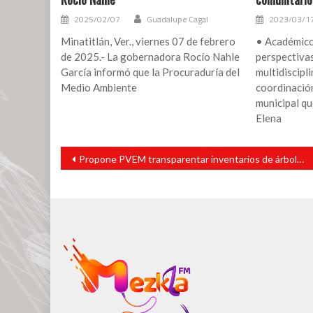
2025/02/07
Guadalupe Cagal
2023/03/1
Minatitlán, Ver., viernes 07 de febrero
• Académico
de 2025.- La gobernadora Rocío Nahle
perspectiva
García informó que la Procuraduría del
multidiscipl
Medio Ambiente
coordinación
municipal qu
Elena
Navegación
Propone PVEM transparentar inventarios de árboles en Veracruz
de
entradas