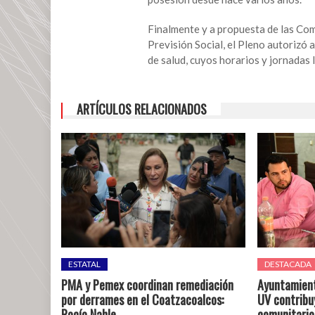
de
vehículos
Finalmente y a propuesta de las Com
de
Previsión Social, el Pleno autorizó
Sesver
de salud, cuyos horarios y jornadas 
ARTÍCULOS RELACIONADOS
ESTATAL
DESTACADA
PMA y Pemex coordinan remediación
Ayuntamient
por derrames en el Coatzacoalcos:
UV contribuy
Rocío Nahle
comunitario