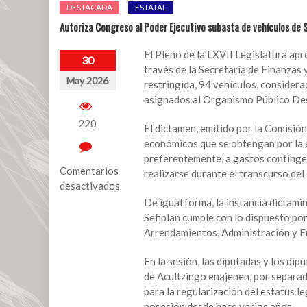
DESTACADA
ESTATAL
Autoriza Congreso al Poder Ejecutivo subasta de vehículos de 
El Pleno de la LXVII Legislatura apr
30
través de la Secretaría de Finanzas 
May 2026
restringida, 94 vehículos, consider
asignados al Organismo Público Desc
220
El dictamen, emitido por la Comisió
económicos que se obtengan por la 
preferentemente, a gastos contingen
Comentarios
realizarse durante el transcurso del e
desactivados
De igual forma, la instancia dictami
en
Sefiplan cumple con lo dispuesto por 
Autoriza
Arrendamientos, Administración y E
Congreso
al
En la sesión, las diputadas y los d
Poder
de Acultzingo enajenen, por separad
Ejecutivo
para la regularización del estatus le
subasta
posesión desde hace varios años.