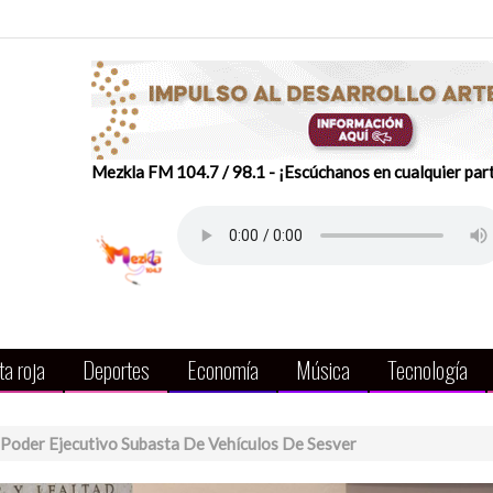
Mezkla FM 104.7 / 98.1 - ¡Escúchanos en cualquier par
a roja
Deportes
Economía
Música
Tecnología
 Poder Ejecutivo Subasta De Vehículos De Sesver