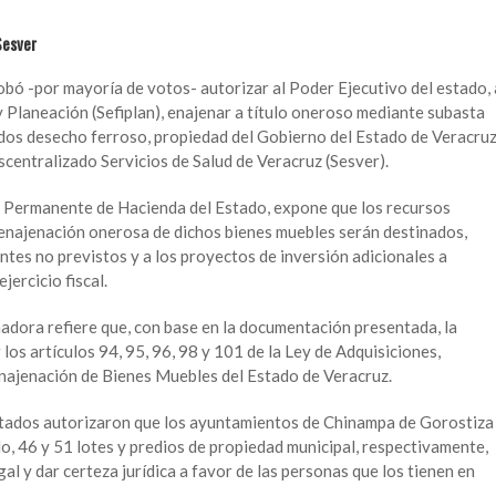
Sesver
obó -por mayoría de votos- autorizar al Poder Ejecutivo del estado, 
y Planeación (Sefiplan), enajenar a título oneroso mediante subasta
ados desecho ferroso, propiedad del Gobierno del Estado de Veracruz
entralizado Servicios de Salud de Veracruz (Sesver).
n Permanente de Hacienda del Estado, expone que los recursos
enajenación onerosa de dichos bienes muebles serán destinados,
tes no previstos y a los proyectos de inversión adicionales a
jercicio fiscal.
nadora refiere que, con base en la documentación presentada, la
los artículos 94, 95, 96, 98 y 101 de la Ley de Adquisiciones,
najenación de Bienes Muebles del Estado de Veracruz.
iputados autorizaron que los ayuntamientos de Chinampa de Gorostiza
o, 46 y 51 lotes y predios de propiedad municipal, respectivamente,
gal y dar certeza jurídica a favor de las personas que los tienen en