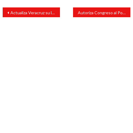
Navegación
Actualiza Veracruz su legislación acorde con el Plan B
Autoriza Congreso al Poder Ejecutivo subasta de vehículos de Sesver
de
entradas