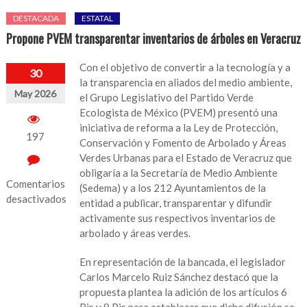
DESTACADA
ESTATAL
Propone PVEM transparentar inventarios de árboles en Veracruz
Con el objetivo de convertir a la tecnología y a
30
la transparencia en aliados del medio ambiente,
May 2026
el Grupo Legislativo del Partido Verde
Ecologista de México (PVEM) presentó una
iniciativa de reforma a la Ley de Protección,
197
Conservación y Fomento de Arbolado y Áreas
Verdes Urbanas para el Estado de Veracruz que
obligaría a la Secretaría de Medio Ambiente
Comentarios
(Sedema) y a los 212 Ayuntamientos de la
desactivados
entidad a publicar, transparentar y difundir
activamente sus respectivos inventarios de
en
arbolado y áreas verdes.
Propone
PVEM
En representación de la bancada, el legislador
transparentar
Carlos Marcelo Ruiz Sánchez destacó que la
inventarios
propuesta plantea la adición de los artículos 6
de
Bis y 8 Bis para establecer que dicha difusión se