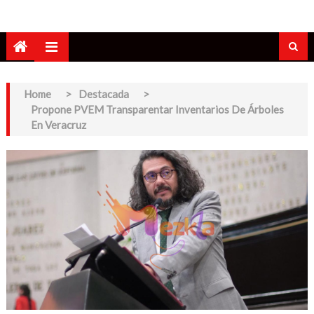
Home
>
Destacada
>
Propone PVEM Transparentar Inventarios De Árboles
En Veracruz