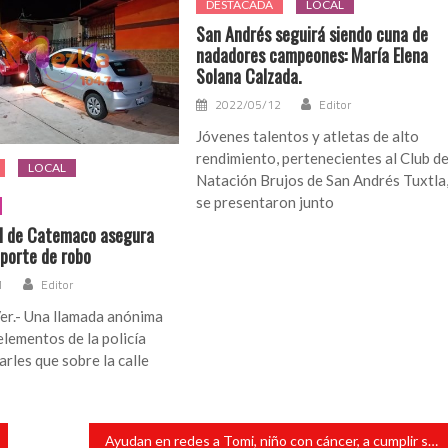
DESTACADA
LOCAL
San Andrés seguirá siendo cuna de
nadadores campeones: María Elena
Solana Calzada.
2022/05/12
Editor
Jóvenes talentos y atletas de alto
rendimiento, pertenecientes al Club d
LOCAL
Natación Brujos de San Andrés Tuxtla
se presentaron junto
al de Catemaco asegura
eporte de robo
1
Editor
er.- Una llamada anónima
 elementos de la policía
carles que sobre la calle
Ayudan en redes a Tomi, niño con cáncer, a cumplir su sueño de ser youtuber