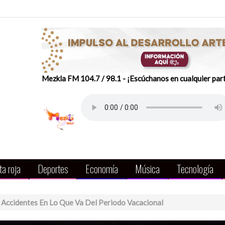
Mezkla FM 104.7 / 98.1 - ¡Escúchanos en cualquier par
a roja
Deportes
Economía
Música
Tecnología
 Accidentes En Lo Que Va Del Periodo Vacacional