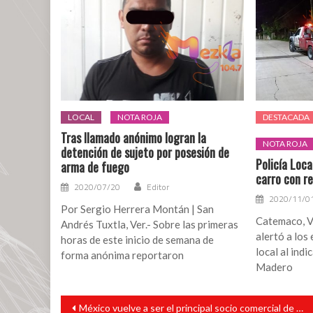
LOCAL
NOTA ROJA
DESTACADA
Tras llamado anónimo logran la
NOTA ROJA
detención de sujeto por posesión de
Policía Loc
arma de fuego
carro con r
2020/07/20
Editor
2020/11/0
Por Sergio Herrera Montán | San
Catemaco, V
Andrés Tuxtla, Ver.- Sobre las primeras
alertó a los
horas de este inicio de semana de
local al indi
forma anónima reportaron
Madero
Navegación
México vuelve a ser el principal socio comercial de Estados Unidos
de