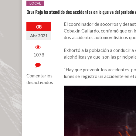
LOCAL
Cruz Roja ha atendido dos accidentes en lo que va del periodo 
El coordinador de socorros y desas
08
Cobaxin Gallardo, confirmó que en l
Abr 2021
dos accidentes automovilísticos que
Exhortó a la población a conducir a
1078
alcohólicas ya que son las principal
“Hay que prevenir los accidentes, po
Comentarios
lunes se registró un accidente en el 
desactivados
en
Cruz
Roja
ha
atendido
dos
accidentes