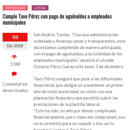
DESTACADA
LOCAL
Cumple Tavo Pérez con pago de aguinaldos a empleados
municipales
San Andrés Tuxtla.- “Con una administración
03
ordenada y finanzas sanas y transparentes, este
Dic 2018
día estamos cumpliendo de manera anticipada,
con el pago de aguinaldos, a la totalidad de los
empleados municipales”, anunció el alcalde
1188
Octavio Pérez Garay este lunes 3 de diciembre.
Tavo Pérez aseguró que pese a las dificultades
Comentarios
financieras que obligaron a mantener un primer
desactivados
año de total austeridad, se contó con una
planeación financiera que permitió cubrir las
en
prestaciones de la plantilla laboral.
Cumple
“Este ha sido, un año por demás complicado
Tavo
financieramente, pero cómo me comprometí, eso
Pérez
no es pretexto para no cumplir y hoy así lo
con
hacemos”, expresó Tavo Pérez.