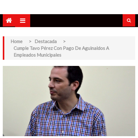
Home
>
Destacada
>
Cumple Tavo Pérez Con Pago De Aguinaldos A
Empleados Municipales