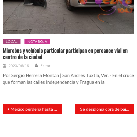
LOCAL
NOTA ROJA
Microbus y vehículo particular participan en percance vial en
centro de la ciudad
2020/06/16
Editor
Por Sergio Herrera Montán | San Andrés Tuxtla, Ver. - En el cruce
que forman las calles Independencia y Fragua en la
Navegación
México perdería hasta 137 mdd con venta del avión presidencial: estudio
Se desploma obra de baja calidad en el Salto de Eyipantla
de
entradas