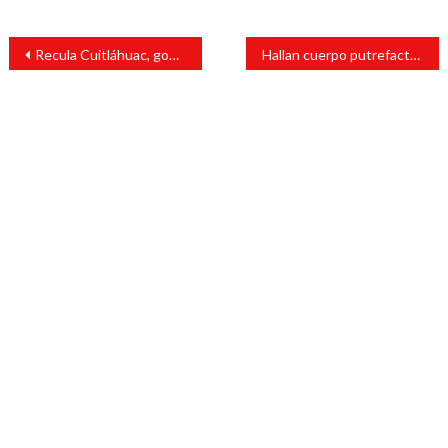
Navegación
Recula Cuitláhuac, gobierno de Veracruz rentó patrullas
Hallan cuerpo putrefacto entre Santiago y San Andrés Tuxtla
de
entradas