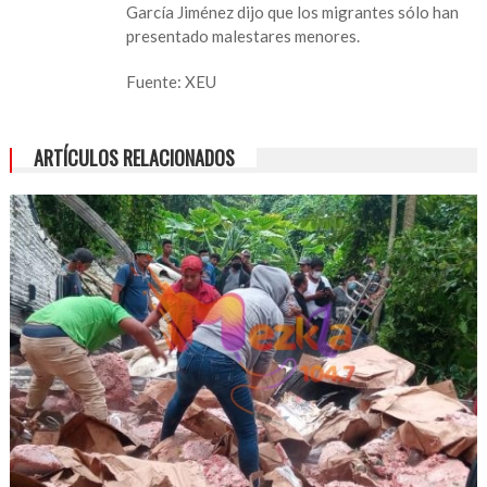
García Jiménez dijo que los migrantes sólo han
casos
presentado malestares menores.
de
malaria
Fuente: XEU
por
migrantes
ARTÍCULOS RELACIONADOS