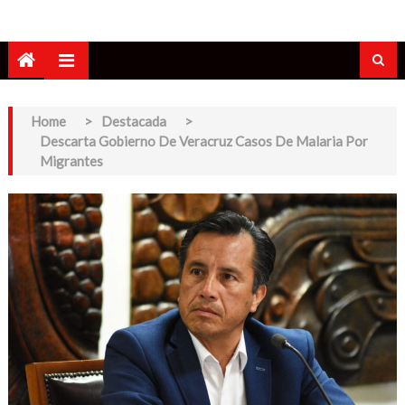
Home
>
Destacada
>
Descarta Gobierno De Veracruz Casos De Malaria Por
Migrantes