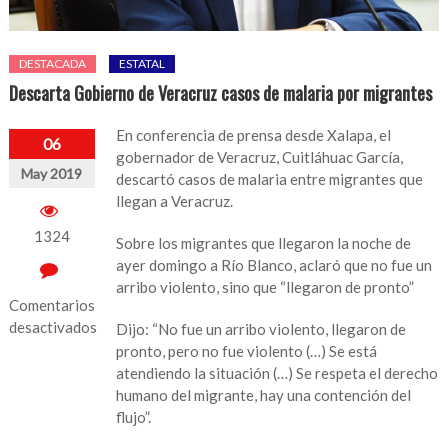
DESTACADA
ESTATAL
Descarta Gobierno de Veracruz casos de malaria por migrantes
En conferencia de prensa desde Xalapa, el
06
gobernador de Veracruz, Cuitláhuac García,
May 2019
descartó casos de malaria entre migrantes que
llegan a Veracruz.
1324
Sobre los migrantes que llegaron la noche de
ayer domingo a Río Blanco, aclaró que no fue un
arribo violento, sino que “llegaron de pronto”
Comentarios
desactivados
Dijo: “No fue un arribo violento, llegaron de
pronto, pero no fue violento (…) Se está
en
atendiendo la situación (…) Se respeta el derecho
Descarta
humano del migrante, hay una contención del
Gobierno
flujo”.
de
Veracruz