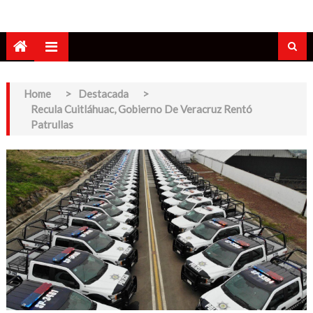
Home
>
Destacada
>
Recula Cuitláhuac, Gobierno De Veracruz Rentó
Patrullas