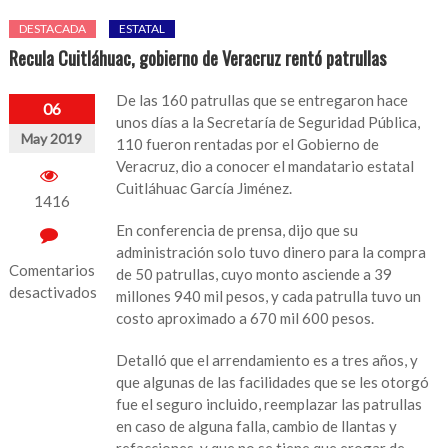
DESTACADA
ESTATAL
Recula Cuitláhuac, gobierno de Veracruz rentó patrullas
De las 160 patrullas que se entregaron hace
06
unos días a la Secretaría de Seguridad Pública,
May 2019
110 fueron rentadas por el Gobierno de
Veracruz, dio a conocer el mandatario estatal
Cuitláhuac García Jiménez.
1416
En conferencia de prensa, dijo que su
administración solo tuvo dinero para la compra
Comentarios
de 50 patrullas, cuyo monto asciende a 39
desactivados
millones 940 mil pesos, y cada patrulla tuvo un
costo aproximado a 670 mil 600 pesos.
en
Recula
Detalló que el arrendamiento es a tres años, y
Cuitláhuac,
que algunas de las facilidades que se les otorgó
gobierno
fue el seguro incluido, reemplazar las patrullas
de
en caso de alguna falla, cambio de llantas y
Veracruz
refacciones, y que no se tiene que erogar de