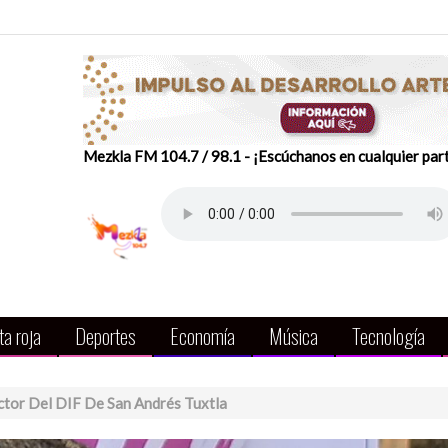
Mezkla FM 104.7 / 98.1 - ¡Escúchanos en cualquier par
a roja
Deportes
Economía
Música
Tecnología
tor Del DIF De San Andrés Tuxtla