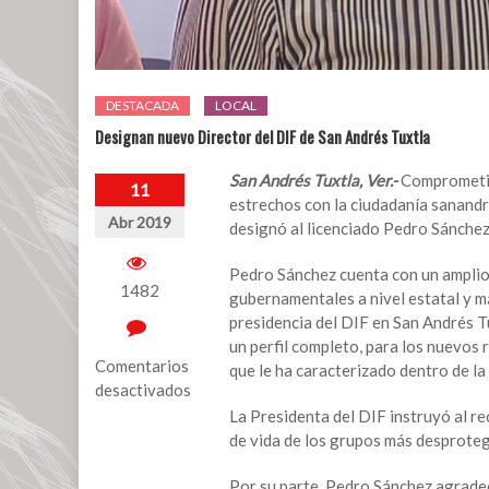
DESTACADA
LOCAL
Designan nuevo Director del DIF de San Andrés Tuxtla
San Andrés Tuxtla, Ver.-
Comprometid
11
estrechos con la ciudadanía sanandre
Abr 2019
designó al licenciado Pedro Sánchez 
Pedro Sánchez cuenta con un amplio 
1482
gubernamentales a nivel estatal y m
presidencia del DIF en San Andrés T
un perfil completo, para los nuevos 
Comentarios
que le ha caracterizado dentro de la 
desactivados
La Presidenta del DIF instruyó al r
en
de vida de los grupos más desproteg
Designan
nuevo
Por su parte, Pedro Sánchez agradeci