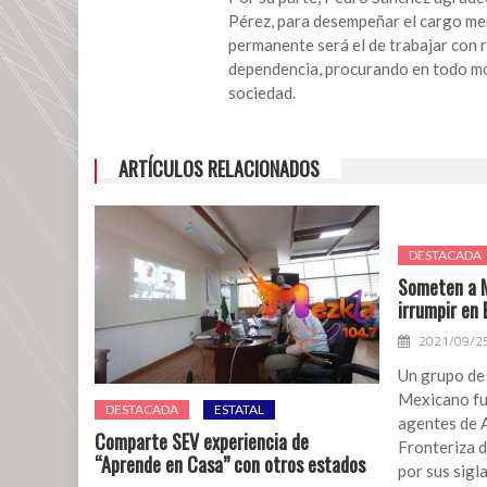
Director
Pérez, para desempeñar el cargo me
del
permanente será el de trabajar con r
DIF
dependencia, procurando en todo mome
de
sociedad.
San
Andrés
Tuxtla
ARTÍCULOS RELACIONADOS
DESTACADA
Someten a M
irrumpir en
2021/09/2
Un grupo de 
Mexicano fu
DESTACADA
ESTATAL
agentes de 
Comparte SEV experiencia de
Fronteriza 
“Aprende en Casa” con otros estados
por sus sigl