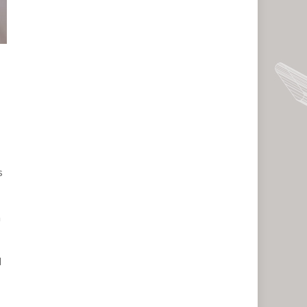
s
a
d