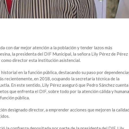
a con dar mejor atención a la población y tender lazos más
sina, la presidenta del DIF Municipal, la señora Lily Pérez de Pérez
como director esta institución asistencial.
historial en la función pública, destacando su paso por dependencia
ás recientemente, en 2018, ocupando la secretaría técnica de la
uxtla. En este sentido, Lily Pérez aseguró que Pedro Sánchez cuenta
retos que enfrenta el DIF, sobre todo por la atención cálida y human
función pública.
ecién designado director, a emprender acciones que mejoren la calida
idos.
ó la confianza depositada por parte de la presidenta del DIF, Lily