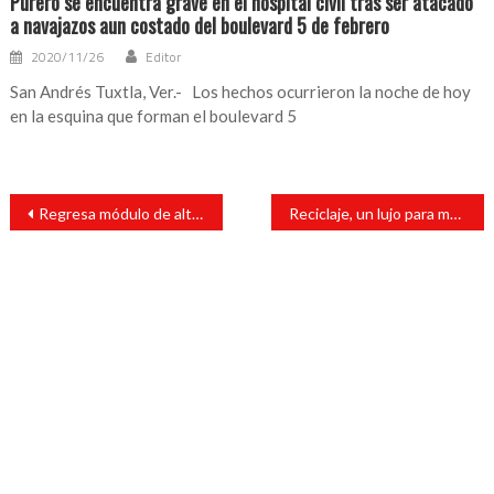
Purero se encuentra grave en el hospital civil tras ser atacado
a navajazos aun costado del boulevard 5 de febrero
2020/11/26
Editor
San Andrés Tuxtla, Ver.- Los hechos ocurrieron la noche de hoy
en la esquina que forman el boulevard 5
Navegación
Regresa módulo de altas y bajas de transporte público a delegación regional
Reciclaje, un lujo para mexicanos, negocio que se abandona
de
entradas