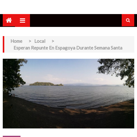
Home
>
Local
>
Esperan Repunte En Espagoya Durante Semana Santa