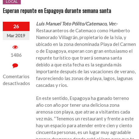
LOCAL
Esperan repunte en Espagoya durante semana santa
Luis Manuel Toto Pólito/Catemaco, Ver.-
26
Restauranteros de Catemaco como Humberto
Mar 2019
Namorado Villagrán, propietario de la Isla, y
ubicado en la zona denominada Playa del Carmen
o de Espagoya, esperan con gran entusiasmo el
1486
repunte turístico que traerá semana santa
debido a que esta fecha es la segunda más
importante después de las vacaciones de verano,
Comentarios
favoreciendo las zonas de playa, lagos, lagunas
desactivados
cascadas y ríos.
en
En este sentido, Espagoya ha ganado terreno
Esperan
año con año por tener una deliciosa zona
repunte
arenosa con playa, que atrae a visitantes cada
en
vez más. “Tenemos un restaurant y frente a este
Espagoya
hay un espacio para atender entre cien y ciento
durante
cincuenta personas, es un lugar muy agradable
semana
porque dragamos donde está el lago para que te