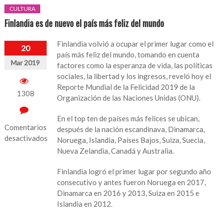
CULTURA
Finlandia es de nuevo el país más feliz del mundo
Finlandia volvió a ocupar el primer lugar como el
20
país más feliz del mundo, tomando en cuenta
Mar 2019
factores como la esperanza de vida, las políticas
sociales, la libertad y los ingresos, reveló hoy el
Reporte Mundial de la Felicidad 2019 de la
1308
Organización de las Naciones Unidas (ONU).
En el top ten de países más felices se ubican,
Comentarios
después de la nación escandinava, Dinamarca,
desactivados
Noruega, Islandia, Países Bajos, Suiza, Suecia,
Nueva Zelandia, Canadá y Australia.
en
Finlandia
Finlandia logró el primer lugar por segundo año
es
consecutivo y antes fueron Noruega en 2017,
de
Dinamarca en 2016 y 2013, Suiza en 2015 e
nuevo
Islandia en 2012.
el
país