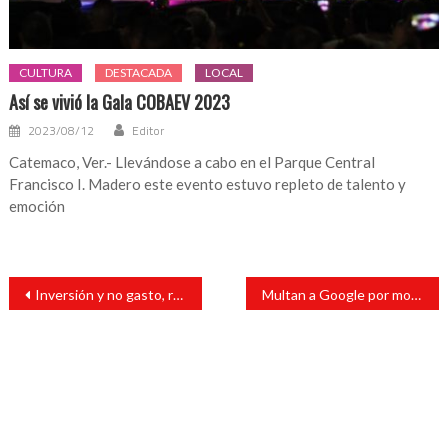
CULTURA
DESTACADA
LOCAL
Así se vivió la Gala COBAEV 2023
2023/08/12
Editor
Catemaco, Ver.- Llevándose a cabo en el Parque Central
Francisco I. Madero este evento estuvo repleto de talento y
emoción
Navegación
Inversión y no gasto, recursos de programas sociales Bienestar
Multan a Google por monopolizar con sus servicio de publicidad
de
entradas