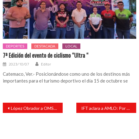
DEPORTES
DESTACADA
LOCAL
7ª Edición del evento de ciclismo “Ultra “
2023/10/07
Editor
Catemaco, Ver.- Posicionándose como uno de los destinos más
importantes para el turismo deportivo el día 15 de octubre se
Navegación
López Obrador a OMS: No deberían enojarse sino resolver autorización de vacunas
IFT aclara a AMLO: Por Ley, el Presidente no decide si se renueva concesión a Telmex
de
entradas