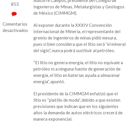
Alatorre Campos, presidente del Colegio de
853
Ingenieros de Minas, Metalurgistas y Geólogos
de México (CIMMGM).
Comentarios
Al exponer durante la XXXIV Convención
desactivados
Internacional de Minería, el representante del
gremio de ingenieros de minas pidió mesura,
en
pues si bien considera que el litio será “el mineral
Ingenieros
del siglo”, nunca podrá sustituir al petróleo.
de
minas
“El litio no genera energía, el litio no equivale a
descartan
petróleo ni a ninguna fuente de generación de
“enorme”
energía, el litio en baterías ayuda a almacenar
potencial
energía”, apuntó.
de
litio
El presidente de la CIMMGM enfatizó que el
en
litio es “platillo de moda”, debido a que existen
México
previsiones que indican que en los siguientes
años la demanda de autos eléctricos crecerá de
manera exponencial.