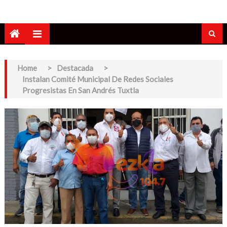
Home
>
Destacada
>
Instalan Comité Municipal De Redes Sociales
Progresistas En San Andrés Tuxtla