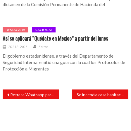
dictamen de la Comisión Permanente de Hacienda del
DESTACADA
NACIONAL
Así se aplicará “Quédate en Mexico” a partir del lunes
2021/12/03
Editor
El gobierno estadunidense, a través del Departamento de
Seguridad Interna, emitió una guía con la cual los Protocolos de
Protección a Migrantes
Navegación
Retrasa Whatsapp para después de mayo el cambio de los términos de su servicio
Se incendia casa habitación en Catmaco
de
entradas