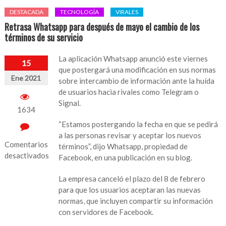
DESTACADA
TECNOLOGÍA
VIRALES
Retrasa Whatsapp para después de mayo el cambio de los
términos de su servicio
La aplicación Whatsapp anunció este viernes
15
que postergará una modificación en sus normas
Ene 2021
sobre intercambio de información ante la huída
de usuarios hacia rivales como Telegram o
Signal.
1634
“Estamos postergando la fecha en que se pedirá
a las personas revisar y aceptar los nuevos
Comentarios
términos”, dijo Whatsapp, propiedad de
desactivados
Facebook, en una publicación en su blog.
en
La empresa canceló el plazo del 8 de febrero
Retrasa
para que los usuarios aceptaran las nuevas
Whatsapp
normas, que incluyen compartir su información
para
con servidores de Facebook.
después