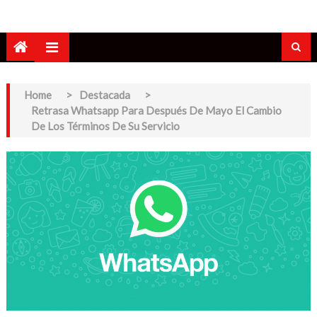
Home
>
Destacada
>
Retrasa Whatsapp Para Después De Mayo El Cambio
De Los Términos De Su Servicio