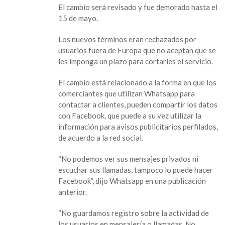
de
El cambio será revisado y fue demorado hasta el
mayo
15 de mayo.
el
cambio
Los nuevos términos eran rechazados por
de
usuarios fuera de Europa que no aceptan que se
los
les imponga un plazo para cortarles el servicio.
términos
de
El cambio está relacionado a la forma en que los
su
comerciantes que utilizan Whatsapp para
servicio
contactar a clientes, pueden compartir los datos
con Facebook, que puede a su vez utilizar la
información para avisos publicitarios perfilados,
de acuerdo a la red social.
“No podemos ver sus mensajes privados ni
escuchar sus llamadas, tampoco lo puede hacer
Facebook”, dijo Whatsapp en una publicación
anterior.
“No guardamos registro sobre la actividad de
los usuarios en mensajería o llamadas. No