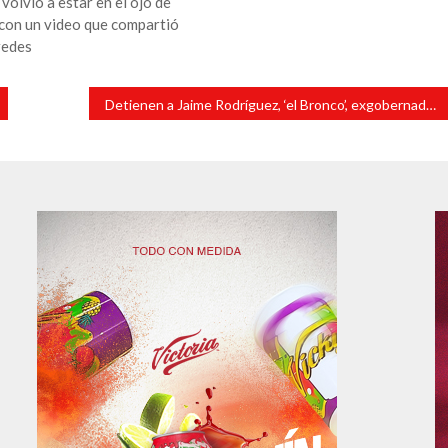
olvió a estar en el ojo de
 con un video que compartió
redes
Detienen a Jaime Rodríguez, ‘el Bronco’, exgobernador de Nuevo León