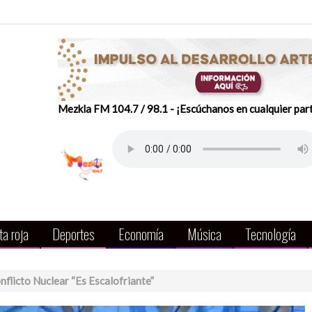
Mezkla FM 104.7 / 98.1 - ¡Escúchanos en cualquier par
a roja
Deportes
Economía
Música
Tecnología
flicto Nuclear “es Escalofriante”