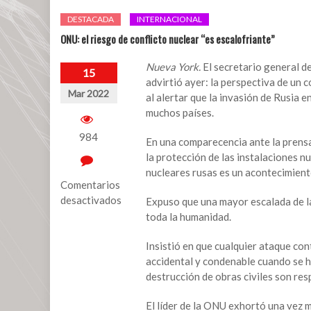
DESTACADA
INTERNACIONAL
ONU: el riesgo de conflicto nuclear “es escalofriante”
Nueva York.
El secretario general d
15
advirtió ayer: la perspectiva de un c
Mar 2022
al alertar que la invasión de Rusia
muchos países.
984
En una comparecencia ante la prensa
la protección de las instalaciones nu
nucleares rusas es un acontecimient
Comentarios
desactivados
Expuso que una mayor escalada de la
toda la humanidad.
en
ONU:
Insistió en que cualquier ataque con
el
accidental y condenable cuando se ha
riesgo
destrucción de obras civiles son res
de
conflicto
El líder de la ONU exhortó una vez má