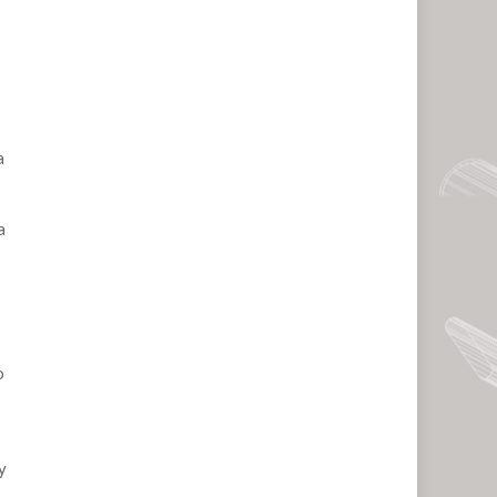
a
a
o
y