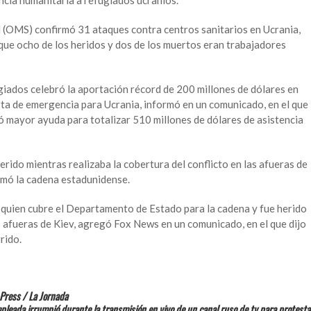
ncia humanitaria a refugiados ucranios.
 (OMS) confirmó 31 ataques contra centros sanitarios en Ucrania,
 que ocho de los heridos y dos de los muertos eran trabajadores
iados celebró la aportación récord de 200 millones de dólares en
ta de emergencia para Ucrania, informó en un comunicado, en el que
tó mayor ayuda para totalizar 510 millones de dólares de asistencia
rido mientras realizaba la cobertura del conflicto en las afueras de
rmó la cadena estadunidense.
, quien cubre el Departamento de Estado para la cadena y fue herido
 afueras de Kiev, agregó Fox News en un comunicado, en el que dijo
rido.
 Press / La Jornada
leada irrumpió durante la transmisión en vivo de un canal ruso de tv para protesta