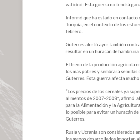
nuclear
vaticinó: Esta guerra no tendrá gan
“es
escalofriante”
Informó que ha estado en contacto co
Turquía, en el contexto de los esfue
febrero.
Guterres alertó ayer también contra 
resultar en un huracán de hambruna
El freno de la producción agrícola e
los más pobres y sembrará semillas d
Guterres. Esta guerra afecta mucho 
“Los precios de los cereales ya supe
alimentos de 2007-2008″, afirmó, al
para la Alimentación y la Agricultu
lo posible para evitar un huracán de
Guterres.
Rusia y Ucrania son considerados am
los menos desarrollados importan al