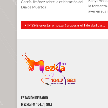
Kanye West v
García Jiménez sobre la celebración del
la tormenta
Día de Muertos
ayer en sus 
Navegación
IMSS-Bienestar empezará a operar el 1 de abril para personas sin seguro
de
entradas
ESTACIÓN DE RADIO
Mezkla FM 104.7 | 98.1