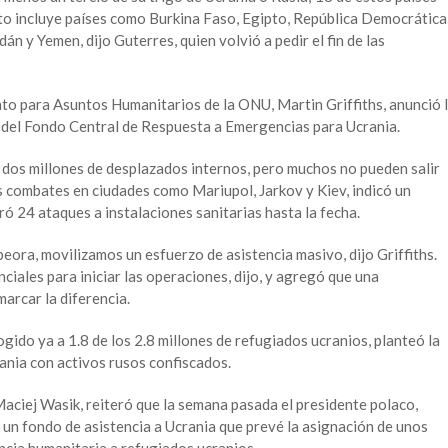
to incluye países como Burkina Faso, Egipto, República Democrática
dán y Yemen, dijo Guterres, quien volvió a pedir el fin de las
nto para Asuntos Humanitarios de la ONU, Martin Griffiths, anunció 
s del Fondo Central de Respuesta a Emergencias para Ucrania.
e dos millones de desplazados internos, pero muchos no pueden salir
s combates en ciudades como Mariupol, Jarkov y Kiev, indicó un
ró 24 ataques a instalaciones sanitarias hasta la fecha.
peora, movilizamos un esfuerzo de asistencia masivo, dijo Griffiths.
ciales para iniciar las operaciones, dijo, y agregó que una
marcar la diferencia.
ogido ya a 1.8 de los 2.8 millones de refugiados ucranios, planteó la
ania con activos rusos confiscados.
 Maciej Wasik, reiteró que la semana pasada el presidente polaco,
 un fondo de asistencia a Ucrania que prevé la asignación de unos