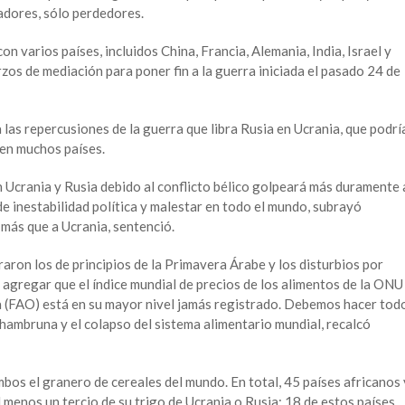
adores, sólo perdedores.
n varios países, incluidos China, Francia, Alemania, India, Israel y
rzos de mediación para poner fin a la guerra iniciada el pasado 24 de
las repercusiones de la guerra que libra Rusia en Ucrania, que podrí
 en muchos países.
n Ucrania y Rusia debido al conflicto bélico golpeará más duramente 
e inestabilidad política y malestar en todo el mundo, subrayó
más que a Ucrania, sentenció.
raron los de principios de la Primavera Árabe y los disturbios por
 agregar que el índice mundial de precios de los alimentos de la ONU
ra (FAO) está en su mayor nivel jamás registrado. Debemos hacer tod
 hambruna y el colapso del sistema alimentario mundial, recalcó
bos el granero de cereales del mundo. En total, 45 países africanos 
 menos un tercio de su trigo de Ucrania o Rusia; 18 de estos países