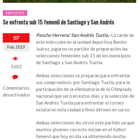
DEPORTES
Se enfrenta sub 15 femenil de Santiago y San Andrés
Pancho Herrera/ San Andrés Tuxtla.-
La tarde de
07
este miércoles en la unidad deportiva Benito
Feb 2019
Juárez, jugaron un partido de preparación las
selecciones femeniles sub 15 de los municipios
de Santiago y San Andrés Tuxtla.
1602
Ambas selecciones se preparan para enfrentar
sus compromisos; por Santiago Tuxtla, para la
Comentarios
participación de la eliminatoria de la Olimpiada
desactivados
nacional que será en estos días, y la selección de
San Andrés Tuxtla para enfrentar el torneo
en
estatal en esta ciudad a fines del mes en curso.
Se
enfrenta
Ambas selecciones les sirvió este partido ya que
sub
muchos jóvenes con esto inician en el fútbol
15
femenil que hoy en día va obteniendo mucha
femenil