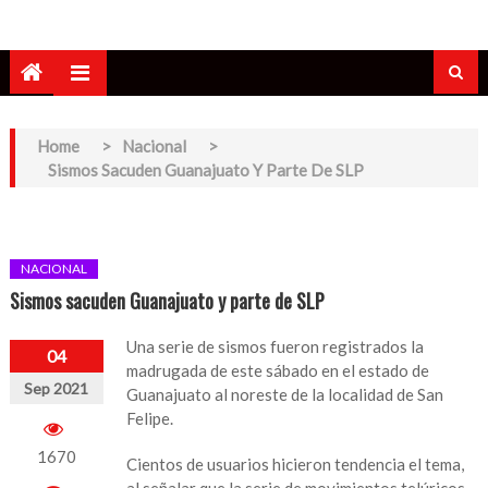
Home
>
Nacional
>
Sismos Sacuden Guanajuato Y Parte De SLP
NACIONAL
Sismos sacuden Guanajuato y parte de SLP
Una serie de sismos fueron registrados la
04
madrugada de este sábado en el estado de
Sep 2021
Guanajuato al noreste de la localidad de San
Felipe.
1670
Cientos de usuarios hicieron tendencia el tema,
al señalar que la serie de movimientos telúricos