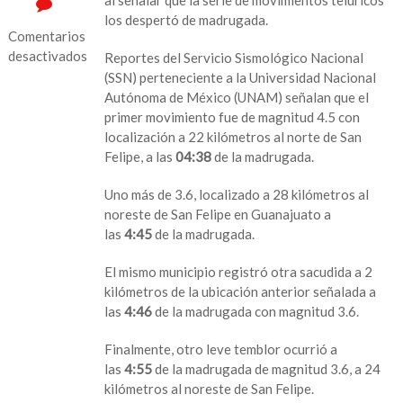
los despertó de madrugada.
Comentarios
desactivados
Reportes del Servicio Sismológico Nacional
(SSN) perteneciente a la Universidad Nacional
en
Autónoma de México (UNAM) señalan que el
Sismos
primer movimiento fue de magnitud 4.5 con
sacuden
localización a 22 kilómetros al norte de San
Guanajuato
Felipe, a las
04:38
de la madrugada.
y
parte
Uno más de 3.6, localizado a 28 kilómetros al
de
noreste de San Felipe en Guanajuato a
SLP
las
4:45
de la madrugada.
El mismo municipio registró otra sacudida a 2
kilómetros de la ubicación anterior señalada a
las
4:46
de la madrugada con magnitud 3.6.
Finalmente, otro leve temblor ocurrió a
las
4:55
de la madrugada de magnitud 3.6, a 24
kilómetros al noreste de San Felipe.