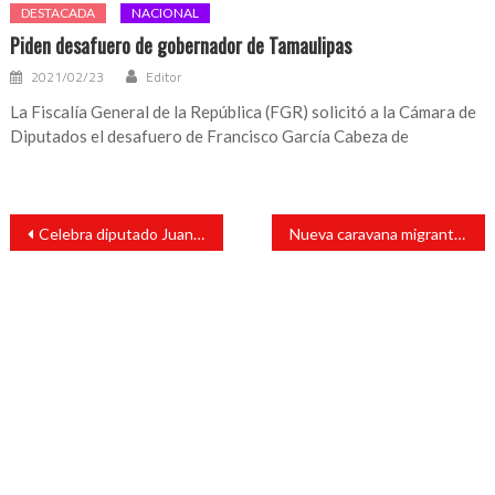
DESTACADA
NACIONAL
Piden desafuero de gobernador de Tamaulipas
2021/02/23
Editor
La Fiscalía General de la República (FGR) solicitó a la Cámara de
Diputados el desafuero de Francisco García Cabeza de
Navegación
Celebra diputado Juan Javier Gómez Cazarín inscripción en letras de oro del Bicentenario de la Armada de México
Nueva caravana migrante parte de Tapachula, Chiapas; Guardia Nacional hace operativos nocturnos
de
entradas